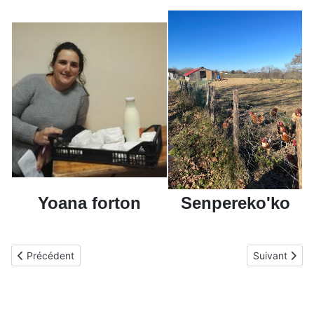
Yoana forton
Senpereko'ko
Article précédent : Journée des associations 2025
Article suiva
Précédent
Suivant