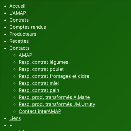
Accueil
L'AMAP
Contrats
Comptes rendus
Producteurs
Recettes
Contacts
AMAP
Resp. contrat légumes
Resp. contrat poulet
Resp. contrat fromages et cidre
Resp. contrat miel
Resp. contrat pain
Resp. prod. transformés A.Mahe
Resp. prod. transformés JM.Urruty
Contact interAMAP
Liens
+