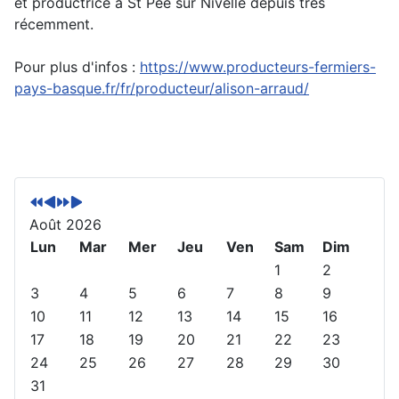
et productrice à St Pée sur Nivelle depuis très
récemment.
Pour plus d'infos :
https://www.producteurs-fermiers-
pays-basque.fr/fr/producteur/alison-arraud/
A
M
A
M
n
o
n
o
n
i
n
i
Août 2026
é
s
é
s
Lun
Mar
Mer
Jeu
Ven
Sam
Dim
e
p
e
s
1
2
p
r
s
u
3
4
5
6
7
8
9
r
é
u
i
10
11
12
13
14
15
16
é
c
i
v
17
18
19
20
21
22
23
c
é
v
a
24
25
26
27
28
29
30
é
d
a
n
31
d
e
n
t